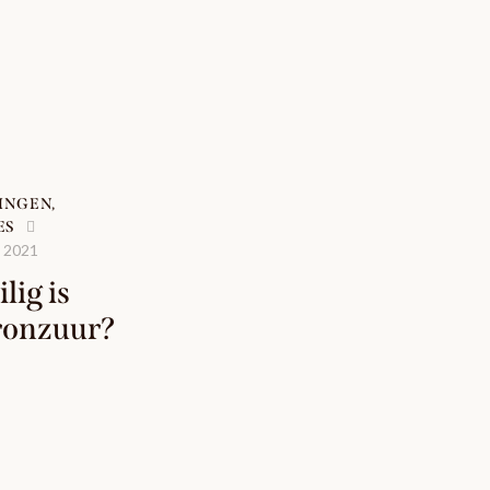
INGEN
,
ES
, 2021
lig is
ronzuur?