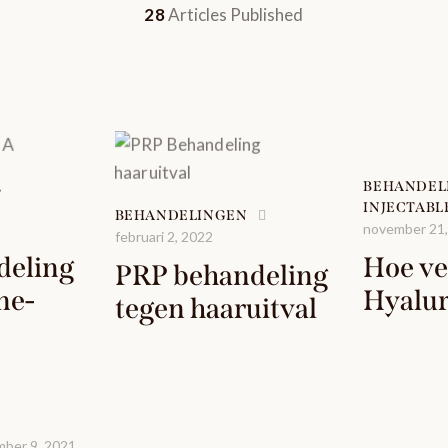
28
Articles Published
,
BEHANDEL
INJECTABL
BEHANDELINGEN
november 21
februari 2, 2022
deling
Hoe vei
PRP behandeling
ne-
Hyalu
tegen haaruitval
ber 9, 2021