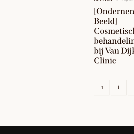
[Ondernem
Beeld]
Cosmetisc
behandeli
bij Van Dij
Clinic
<
1