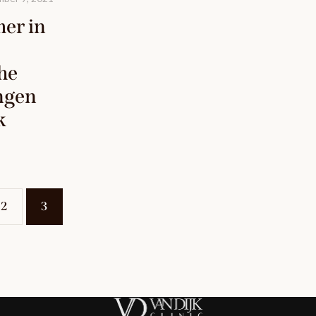
er in
he
ngen
k
2
3