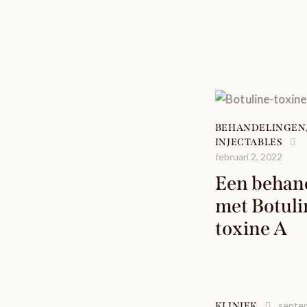
BEHANDELINGEN
INJECTABLES
februari 2, 2022
Een behan
met Botuli
toxine A
septem
KLINIEK