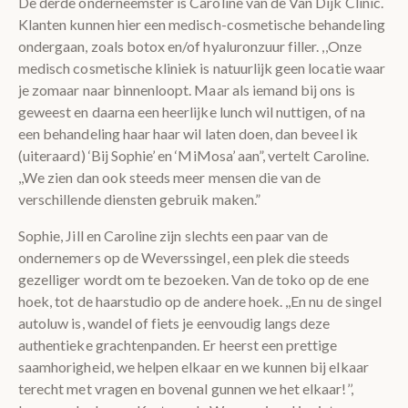
De derde onderneemster is Caroline van de Van Dijk Clinic.
Klanten kunnen hier een medisch-cosmetische behandeling
ondergaan, zoals botox en/of hyaluronzuur filler. ,,Onze
medisch cosmetische kliniek is natuurlijk geen locatie waar
je zomaar naar binnenloopt. Maar als iemand bij ons is
geweest en daarna een heerlijke lunch wil nuttigen, of na
een behandeling haar haar wil laten doen, dan beveel ik
(uiteraard) ‘Bij Sophie’ en ‘MiMosa’ aan”, vertelt Caroline.
,,We zien dan ook steeds meer mensen die van de
verschillende diensten gebruik maken.”
Sophie, Jill en Caroline zijn slechts een paar van de
ondernemers op de Weverssingel, een plek die steeds
gezelliger wordt om te bezoeken. Van de toko op de ene
hoek, tot de haarstudio op de andere hoek. ,,En nu de singel
autoluw is, wandel of fiets je eenvoudig langs deze
authentieke grachtenpanden. Er heerst een prettige
saamhorigheid, we helpen elkaar en we kunnen bij elkaar
terecht met vragen en bovenal gunnen we het elkaar!’’,