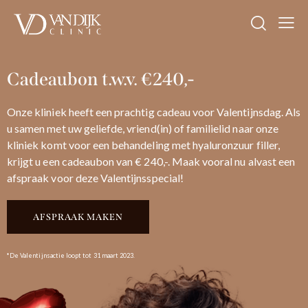
Cadeaubon
t.w.v. €240,-
Onze kliniek heeft een prachtig cadeau voor Valentijnsdag. Als
u samen met uw geliefde, vriend(in) of familielid naar onze
kliniek komt voor een behandeling met hyaluronzuur filler,
krijgt u een cadeaubon van € 240,-. Maak vooral nu alvast een
afspraak voor deze Valentijnsspecial!
AFSPRAAK MAKEN
*De Valentijnsactie loopt tot 31 maart 2023.